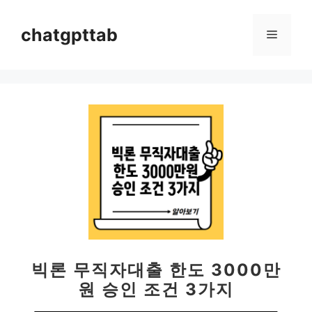
컨
텐
chatgpttab
메
츠
로
뉴
건
너
뛰
기
빅론 무직자대출 한도 3000만
원 승인 조건 3가지