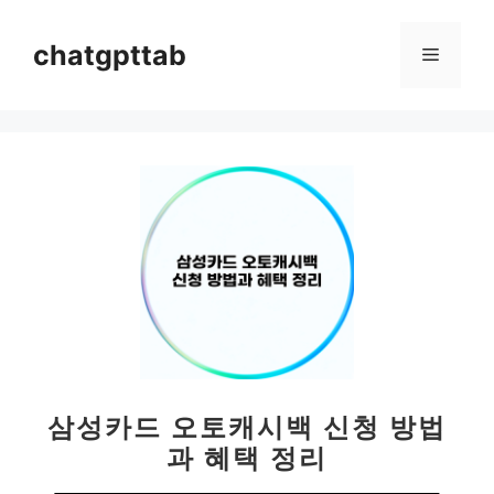
컨
텐
chatgpttab
메
츠
로
뉴
건
너
뛰
기
삼성카드 오토캐시백 신청 방법
과 혜택 정리