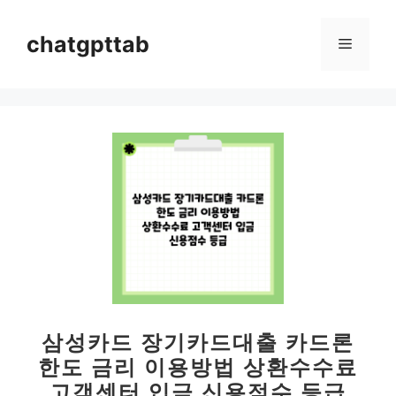
컨
텐
chatgpttab
메
츠
로
뉴
건
너
뛰
기
삼성카드 장기카드대출 카드론
한도 금리 이용방법 상환수수료
고객센터 입금 신용점수 등급