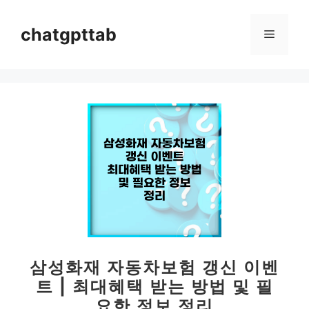
컨
텐
chatgpttab
메
츠
로
뉴
건
너
뛰
기
삼성화재 자동차보험 갱신 이벤
트 | 최대혜택 받는 방법 및 필
요한 정보 정리