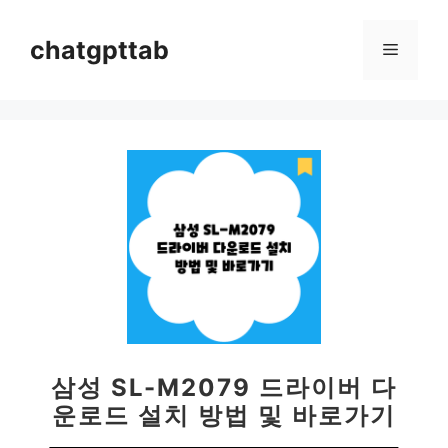
컨
텐
chatgpttab
메
츠
로
뉴
건
너
뛰
기
삼성 SL-M2079 드라이버 다
운로드 설치 방법 및 바로가기