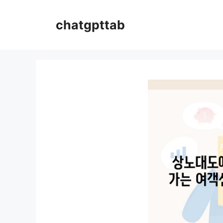
컨
텐
chatgpttab
츠
로
건
너
뛰
기