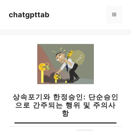
컨
텐
chatgpttab
메
츠
로
뉴
건
너
뛰
기
상속포기와 한정승인: 단순승인
으로 간주되는 행위 및 주의사
항