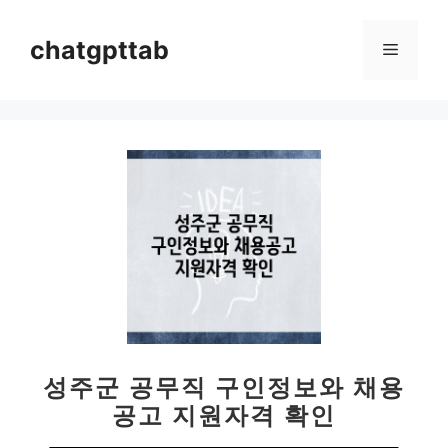
컨
텐
chatgpttab
메
츠
로
뉴
건
너
뛰
기
성주군 공무직 구인정보와 채용
공고 지원자격 확인