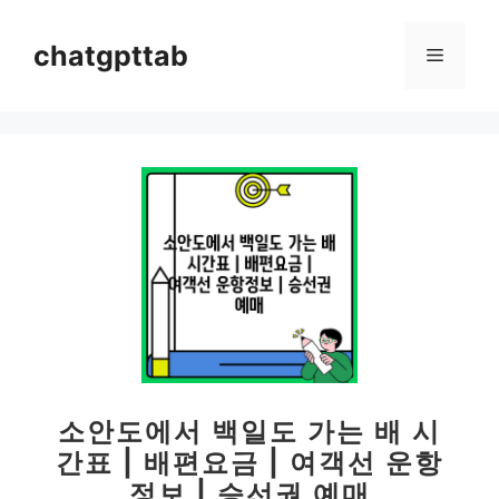
컨
텐
chatgpttab
메
츠
로
뉴
건
너
뛰
기
소안도에서 백일도 가는 배 시
간표 | 배편요금 | 여객선 운항
정보 | 승선권 예매