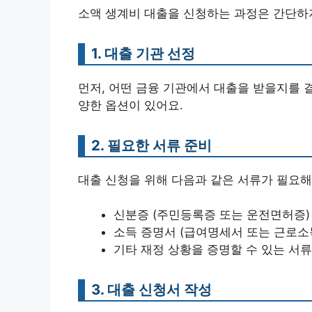
소액 생계비 대출을 신청하는 과정은 간단하지
1. 대출 기관 선정
먼저, 어떤 금융 기관에서 대출을 받을지를 
양한 옵션이 있어요.
2. 필요한 서류 준비
대출 신청을 위해 다음과 같은 서류가 필요해
신분증 (주민등록증 또는 운전면허증)
소득 증명서 (급여명세서 또는 근로
기타 재정 상황을 증명할 수 있는 서류 
3. 대출 신청서 작성