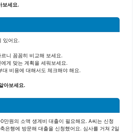
아보세요.
 있어요.
다르니 꼼꼼히 비교해 보세요.
자신에게 맞는 계획을 세워보세요.
 부대 비용에 대해서도 체크해야 해요.
 알아보세요.
00만원의 소액 생계비 대출이 필요해요. A씨는 신청
축은행에 방문해 대출을 신청했어요. 심사를 거쳐 2일