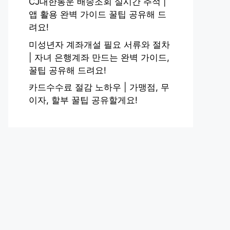
CJ대한통운 배송조회 실시간 추적 |
앱 활용 완벽 가이드 꿀팁 공유해 드
려요!
미성년자 계좌개설 필요 서류와 절차
| 자녀 은행계좌 만드는 완벽 가이드,
꿀팁 공유해 드려요!
카드수수료 절감 노하우 | 가맹점, 무
이자, 할부 꿀팁 공유할게요!