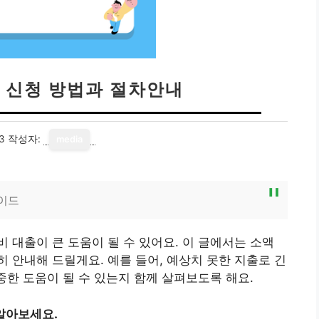
 신청 방법과 절차안내
3
작성자:
media
가이드
 대출이 큰 도움이 될 수 있어요. 이 글에서는 소액
 안내해 드릴게요. 예를 들어, 예상치 못한 지출로 긴
중한 도움이 될 수 있는지 함께 살펴보도록 해요.
알아보세요.