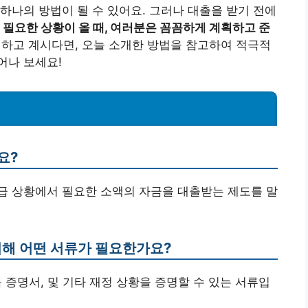
하나의 방법이 될 수 있어요. 그러나 대출을 받기 전에
 필요한 상황이 올 때, 여러분은 꼼꼼하게 계획하고 준
하고 계시다면, 오늘 소개한 방법을 참고하여 적극적
어나 보세요!
요?
 긴급 상황에서 필요한 소액의 자금을 대출받는 제도를 말
위해 어떤 서류가 필요한가요?
득 증명서, 및 기타 재정 상황을 증명할 수 있는 서류입