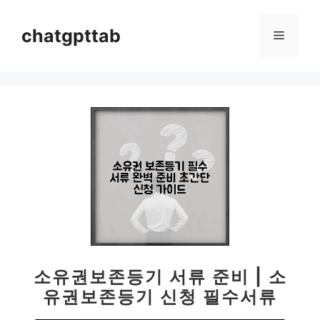
컨
텐
chatgpttab
메
츠
로
뉴
건
너
뛰
기
소유권보존등기 서류 준비 | 소
유권보존등기 신청 필수서류