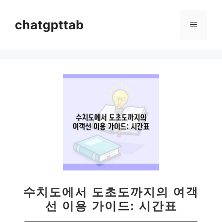
컨
텐
chatgpttab
메
츠
로
뉴
건
너
뛰
기
수치도에서 도초도까지의 여객
선 이용 가이드: 시간표