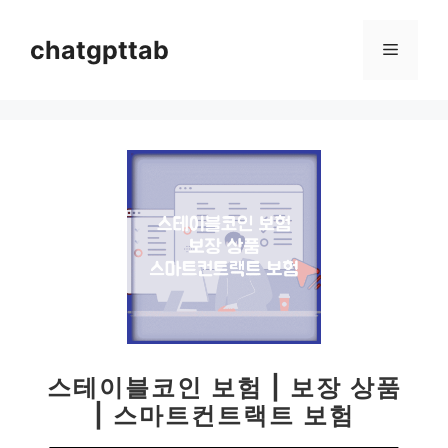
컨
텐
chatgpttab
메
츠
로
뉴
건
너
뛰
기
스테이블코인 보험 | 보장 상품
| 스마트컨트랙트 보험