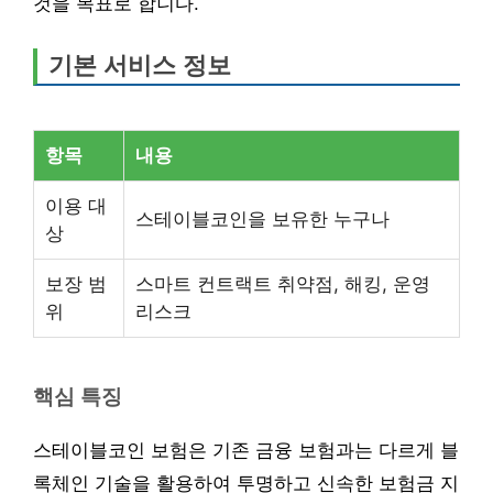
것을 목표로 합니다.
기본 서비스 정보
항목
내용
이용 대
스테이블코인을 보유한 누구나
상
보장 범
스마트 컨트랙트 취약점, 해킹, 운영
위
리스크
핵심 특징
스테이블코인 보험은 기존 금융 보험과는 다르게 블
록체인 기술을 활용하여 투명하고 신속한 보험금 지