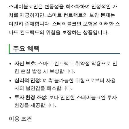
스테이블코인은 변동성을 최소화하여 안정적인 가
치를 제공하지만, 스마트 컨트랙트의 보안 문제는
여전히 존재합니다. 스테이블코인 보험은 이러한 스
마트 컨트랙트의 위험을 보장하는 상품입니다.
주요 혜택
자산 보호:
스마트 컨트랙트 취약점 악용으로 인
한 손실 발생 시 보상합니다.
심리적 안정:
예측 불가능한 위험으로부터 사용
자의 불안감을 해소합니다.
투자 환경 조성:
보다 안전한 스테이블코인 투자
환경을 제공합니다.
이용 조건