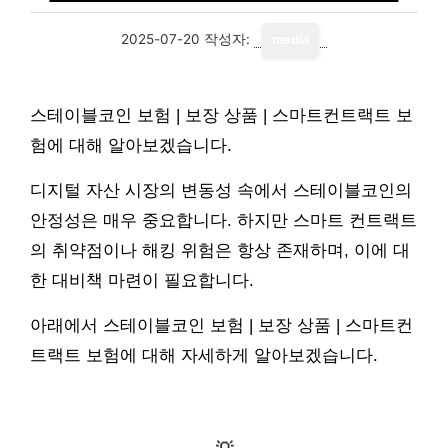
2025-07-20
작성자:
media
스테이블코인 보험 | 보장 상품 | 스마트컨트랙트 보
험에 대해 알아보겠습니다.
디지털 자산 시장의 변동성 속에서 스테이블코인의
안정성은 매우 중요합니다. 하지만 스마트 컨트랙트
의 취약점이나 해킹 위험은 항상 존재하며, 이에 대
한 대비책 마련이 필요합니다.
아래에서 스테이블코인 보험 | 보장 상품 | 스마트컨
트랙트 보험에 대해 자세하게 알아보겠습니다.