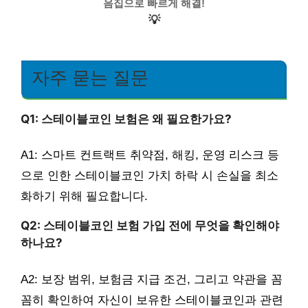
음집으로 빠르게 해결!
💡
자주 묻는 질문
Q1: 스테이블코인 보험은 왜 필요한가요?
A1: 스마트 컨트랙트 취약점, 해킹, 운영 리스크 등
으로 인한 스테이블코인 가치 하락 시 손실을 최소
화하기 위해 필요합니다.
Q2: 스테이블코인 보험 가입 전에 무엇을 확인해야
하나요?
A2: 보장 범위, 보험금 지급 조건, 그리고 약관을 꼼
꼼히 확인하여 자신이 보유한 스테이블코인과 관련