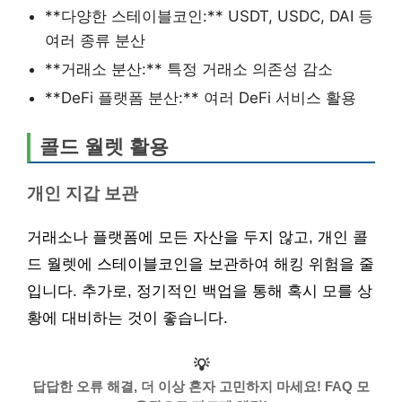
**다양한 스테이블코인:** USDT, USDC, DAI 등
여러 종류 분산
**거래소 분산:** 특정 거래소 의존성 감소
**DeFi 플랫폼 분산:** 여러 DeFi 서비스 활용
콜드 월렛 활용
개인 지갑 보관
거래소나 플랫폼에 모든 자산을 두지 않고, 개인 콜
드 월렛에 스테이블코인을 보관하여 해킹 위험을 줄
입니다. 추가로, 정기적인 백업을 통해 혹시 모를 상
황에 대비하는 것이 좋습니다.
💡
답답한 오류 해결, 더 이상 혼자 고민하지 마세요! FAQ 모