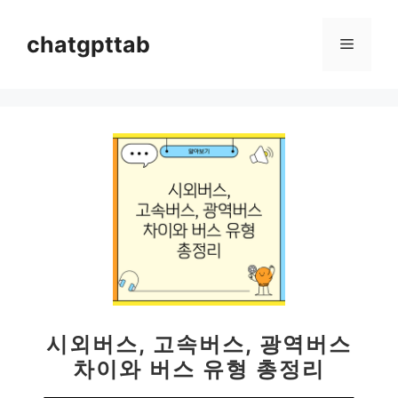
컨
텐
chatgpttab
메
츠
로
뉴
건
너
뛰
기
시외버스, 고속버스, 광역버스
차이와 버스 유형 총정리