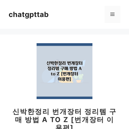
컨
텐
chatgpttab
메
츠
로
뉴
건
너
뛰
기
신박한정리 번개장터 정리템 구
매 방법 A TO Z [번개장터 이
용편]