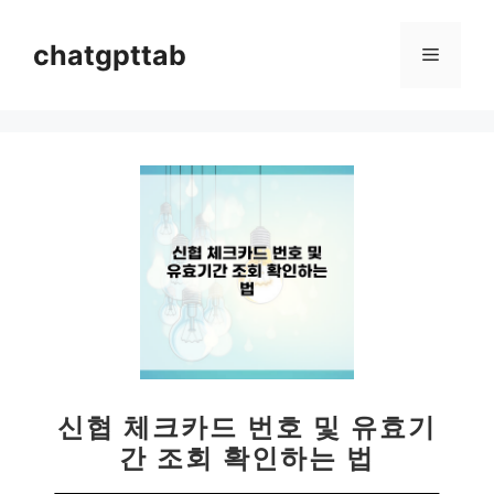
컨
텐
chatgpttab
메
츠
로
뉴
건
너
뛰
기
신협 체크카드 번호 및 유효기
간 조회 확인하는 법