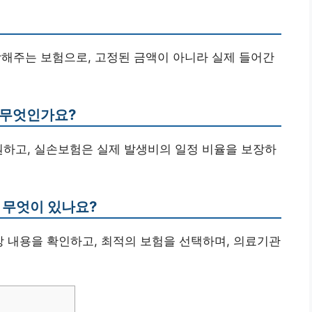
장해주는 보험으로, 고정된 금액이 아니라 실제 들어간
 무엇인가요?
원하고, 실손보험은 실제 발생비의 일정 비율을 보장하
 무엇이 있나요?
장 내용을 확인하고, 최적의 보험을 선택하며, 의료기관