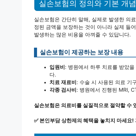
실손보험의 정의와 기본 개
실손보험은 간단히 말해, 실제로 발생한 의료
정된 금액을 보장하는 것이 아니라 실제 들어
발생하는 많은 비용을 아껴줄 수 있답니다.
실손보험이 제공하는 보장 내용
입원비
: 병원에서 하루 치료를 받았을
다.
치료 재료비
: 수술 시 사용된 의료 기
각종 검사비
: 병원에서 진행된 MRI, 
실손보험은 의료비를 실질적으로 절약할 수 
✅
본인부담 상한제의 혜택을 놓치지 마세요!