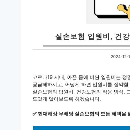
실손보험 입원비, 건강
2024-12-
코로나19 시대, 아픈 몸에 비싼 입원비는 
궁금해하시고, 어떻게 하면 입원비를 절약할 
실손보험의 입원비, 건강보험의 적용 방식, 
도있게 알아보도록 하겠습니다.
✅
현대해상 무배당 실손보험의 모든 혜택을 