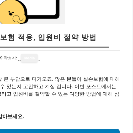
보험 적용, 입원비 절약 방법
19
작성자:
media
정말 큰 부담으로 다가오죠. 많은 분들이 실손보험에 대해
수 있는지 고민하고 계실 겁니다. 이번 포스트에서는
그리고 입원비를 절약할 수 있는 다양한 방법에 대해 심
알아보세요.