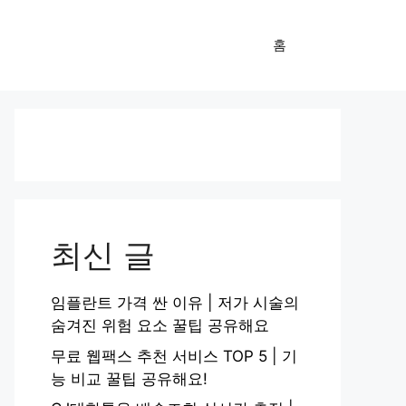
홈
최신 글
임플란트 가격 싼 이유 | 저가 시술의
숨겨진 위험 요소 꿀팁 공유해요
무료 웹팩스 추천 서비스 TOP 5 | 기
능 비교 꿀팁 공유해요!