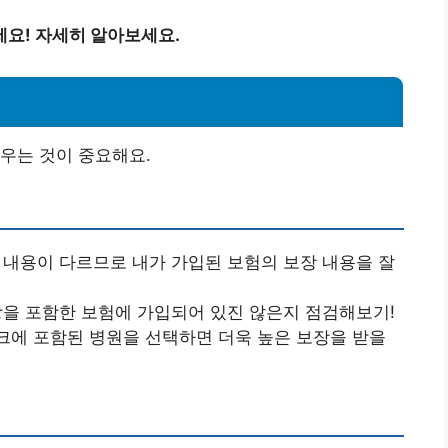
세요! 자세히 알아보세요.
우는 것이 중요해요.
장 내용이 다르므로 내가 가입된 보험의 보장 내용을 잘
보장을 포함한 보험에 가입되어 있진 않은지 점검해보기!
워크에 포함된 병원을 선택하면 더욱 높은 보장을 받을