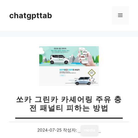
컨
텐
chatgpttab
메
츠
로
뉴
건
너
뛰
기
쏘카 그린카 카셰어링 주유 충
전 패널티 피하는 방법
2024-07-25
작성자:
media