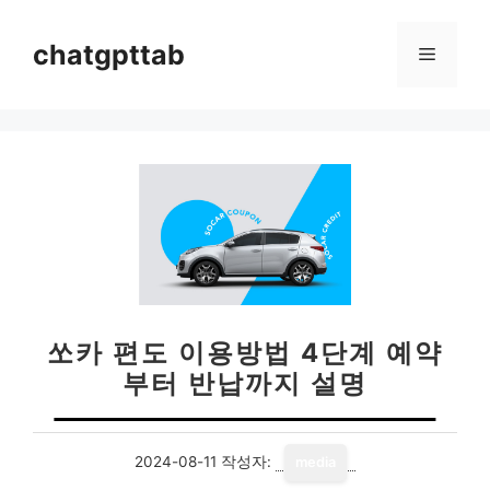
컨
텐
chatgpttab
메
츠
로
뉴
건
너
뛰
기
쏘카 편도 이용방법 4단계 예약
부터 반납까지 설명
2024-08-11
작성자:
media