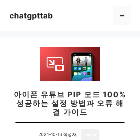
컨
텐
chatgpttab
메
츠
로
뉴
건
너
뛰
기
아이폰 유튜브 PIP 모드 100%
성공하는 설정 방법과 오류 해
결 가이드
2024-10-16
작성자:
media