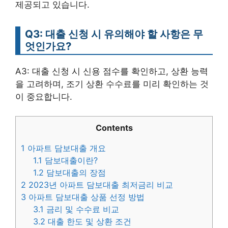
제공되고 있습니다.
Q3: 대출 신청 시 유의해야 할 사항은 무
엇인가요?
A3: 대출 신청 시 신용 점수를 확인하고, 상환 능력
을 고려하며, 조기 상환 수수료를 미리 확인하는 것
이 중요합니다.
Contents
1
아파트 담보대출 개요
1.1
담보대출이란?
1.2
담보대출의 장점
2
2023년 아파트 담보대출 최저금리 비교
3
아파트 담보대출 상품 선정 방법
3.1
금리 및 수수료 비교
3.2
대출 한도 및 상환 조건