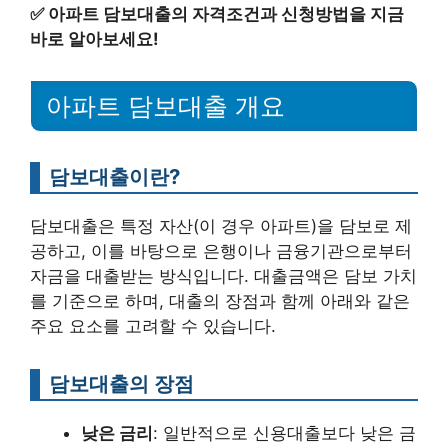
✅
아파트 담보대출의 자격조건과 신청방법을 지금
바로 알아보세요!
아파트 담보대출 개요
담보대출이란?
담보대출은 특정 자산(이 경우 아파트)을 담보로 제
공하고, 이를 바탕으로 은행이나 금융기관으로부터
자금을 대출받는 방식입니다. 대출금액은 담보 가치
를 기준으로 하며, 대출의 장점과 함께 아래와 같은
주요 요소를 고려할 수 있습니다.
담보대출의 장점
낮은 금리
: 일반적으로 신용대출보다 낮은 금