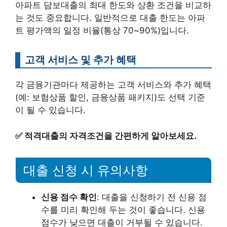
아파트 담보대출의 최대 한도와 상환 조건을 비교하
는 것도 중요합니다. 일반적으로 대출 한도는 아파
트 평가액의 일정 비율(통상 70~90%)입니다.
고객 서비스 및 추가 혜택
각 금융기관마다 제공하는 고객 서비스와 추가 혜택
(예: 보험상품 할인, 금융상품 패키지)도 선택 기준
이 될 수 있습니다.
✅
적격대출의 자격조건을 간편하게 알아보세요.
대출 신청 시 유의사항
신용 점수 확인
: 대출을 신청하기 전 신용 점
수를 미리 확인해 두는 것이 좋습니다. 신용
점수가 낮으면 대출이 거부될 수 있습니다.