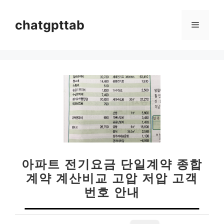
컨
텐
chatgpttab
메
츠
로
뉴
건
너
뛰
기
아파트 전기요금 단일계약 종합
계약 계산비교 고압 저압 고객
번호 안내