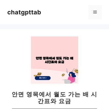
컨
텐
chatgpttab
메
츠
로
뉴
건
너
뛰
기
안면 영목에서 월도 가는 배 시
간표와 요금