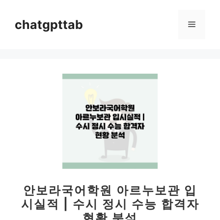
컨
텐
chatgpttab
메
츠
로
뉴
건
너
뛰
기
안보라국어학원 아르누보관 입
시실적 | 수시 정시 수능 합격자
현황 분석