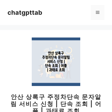
컨
텐
chatgpttab
메
츠
로
뉴
건
너
뛰
기
안산 상록구 주정차단속 문자알
림 서비스 신청 | 단속 조회 | 어
플 | 과태료 조회