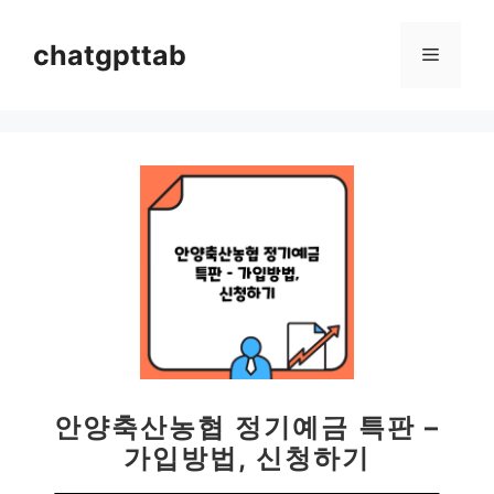
컨
텐
chatgpttab
메
츠
로
뉴
건
너
뛰
기
안양축산농협 정기예금 특판 –
가입방법, 신청하기