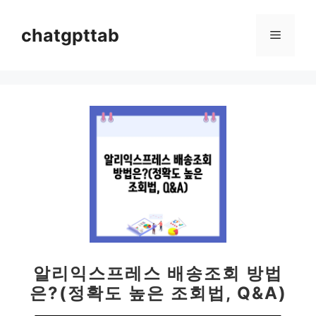
컨
텐
chatgpttab
메
츠
로
뉴
건
너
뛰
기
알리익스프레스 배송조회 방법
은?(정확도 높은 조회법, Q&A)