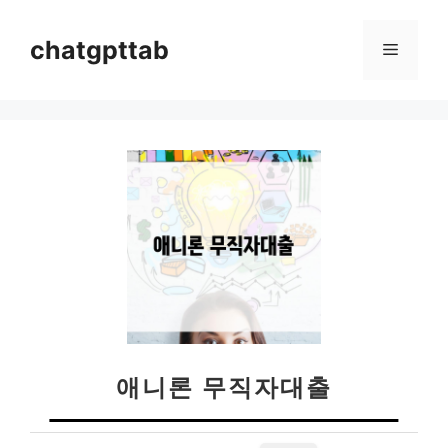
컨
텐
chatgpttab
메
츠
로
뉴
건
너
뛰
기
애니론 무직자대출