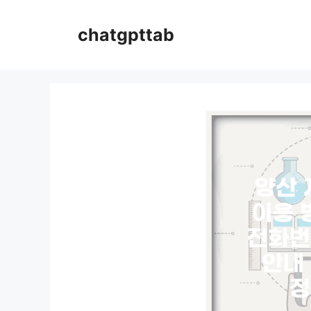
컨
텐
chatgpttab
츠
로
건
너
뛰
기