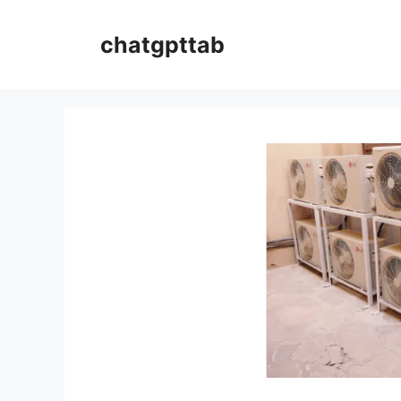
컨
텐
chatgpttab
츠
로
건
너
뛰
기