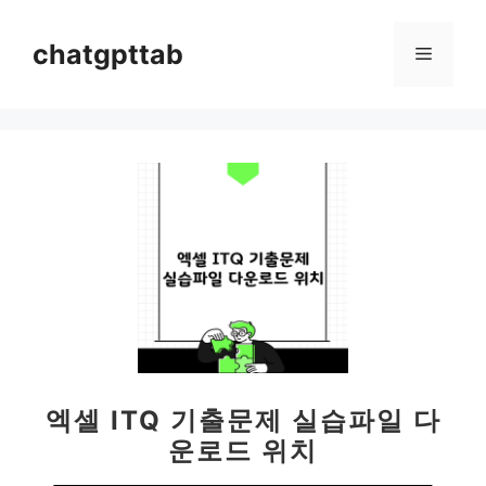
컨
텐
chatgpttab
메
츠
로
뉴
건
너
뛰
기
엑셀 ITQ 기출문제 실습파일 다
운로드 위치