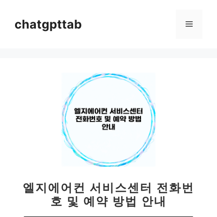
컨
텐
chatgpttab
메
츠
로
뉴
건
너
뛰
기
엘지에어컨 서비스센터 전화번
호 및 예약 방법 안내