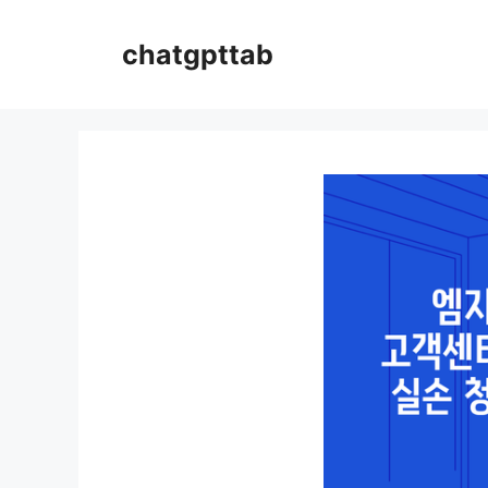
컨
텐
chatgpttab
츠
로
건
너
뛰
기