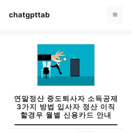
컨
텐
chatgpttab
메
츠
로
뉴
건
너
뛰
기
연말정산 중도퇴사자 소득공제
3가지 방법 입사자 정산 이직
할경우 월별 신용카드 안내