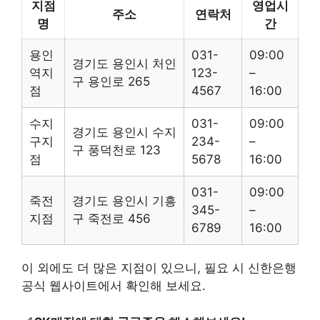
지점
영업시
주소
연락처
명
간
용인
031-
09:00
경기도 용인시 처인
역지
123-
–
구 용인로 265
점
4567
16:00
수지
031-
09:00
경기도 용인시 수지
구지
234-
–
구 풍덕천로 123
점
5678
16:00
031-
09:00
죽전
경기도 용인시 기흥
345-
–
지점
구 죽전로 456
6789
16:00
이 외에도 더 많은 지점이 있으니, 필요 시 신한은행
공식 웹사이트에서 확인해 보세요.