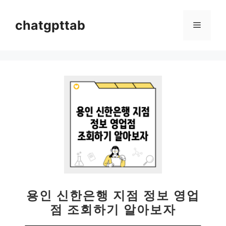
컨
텐
chatgpttab
메
츠
로
뉴
건
너
뛰
기
용인 신한은행 지점 정보 영업
점 조회하기 알아보자