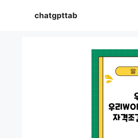
컨
텐
chatgpttab
츠
로
건
너
뛰
기