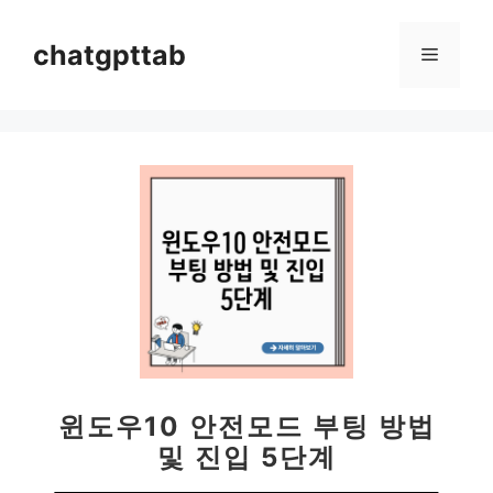
컨
텐
chatgpttab
메
츠
로
뉴
건
너
뛰
기
윈도우10 안전모드 부팅 방법
및 진입 5단계