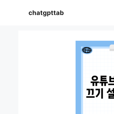
컨
텐
chatgpttab
츠
로
건
너
뛰
기