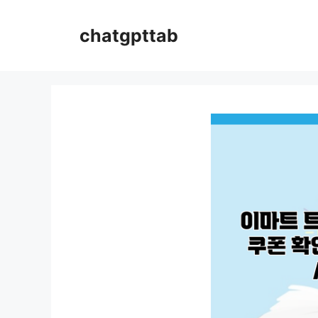
컨
텐
chatgpttab
츠
로
건
너
뛰
기