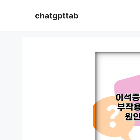
컨
텐
chatgpttab
츠
로
건
너
뛰
기