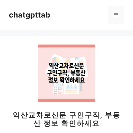
컨
텐
chatgpttab
메
츠
로
뉴
건
너
뛰
기
익산교차로신문 구인구직, 부동
산 정보 확인하세요