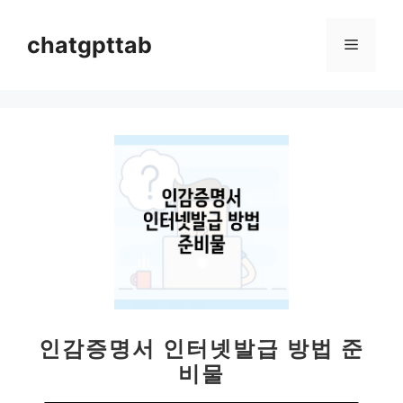
컨
텐
chatgpttab
메
츠
로
뉴
건
너
뛰
기
인감증명서 인터넷발급 방법 준
비물