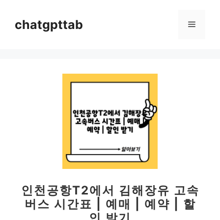
컨
텐
chatgpttab
메
츠
로
뉴
건
너
뛰
기
인천공항T2에서 김해장유 고속
버스 시간표 | 예매 | 예약 | 할
인 받기