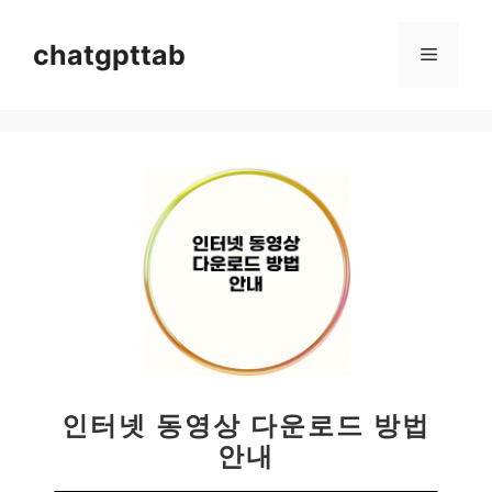
컨
텐
chatgpttab
메
츠
로
뉴
건
너
뛰
기
인터넷 동영상 다운로드 방법
안내