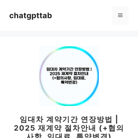
컨
텐
chatgpttab
메
츠
로
뉴
건
너
뛰
기
임대차 계약기간 연장방법 |
2025 재계약 절차안내 (+협의
사항, 임대료, 특약변경)