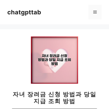
컨
텐
chatgpttab
메
츠
로
뉴
건
너
뛰
기
자녀 장려금 신청 방법과 당일
지급 조회 방법