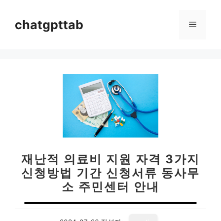
컨
텐
chatgpttab
메
츠
로
뉴
건
너
뛰
기
재난적 의료비 지원 자격 3가지
신청방법 기간 신청서류 동사무
소 주민센터 안내