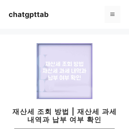
컨
텐
chatgpttab
메
츠
로
뉴
건
너
뛰
기
재산세 조회 방법 | 재산세 과세
내역과 납부 여부 확인