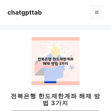
컨
텐
chatgpttab
메
츠
로
뉴
건
너
뛰
기
전북은행 한도제한계좌 해제 방
법 3가지