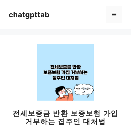
컨
텐
chatgpttab
메
츠
로
뉴
건
너
뛰
기
전세보증금 반환 보증보험 가입
거부하는 집주인 대처법